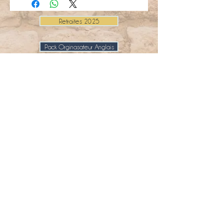
Retraites 2025
Pack Orginasateur Anglais
Pack Organisaeur Français
Programmez un appel
Galerie Photo
Accueil
The French Retreat, 11 Route de la
Loge, 16210 Yviers
emma@retreat.fr
+44 7508 920583