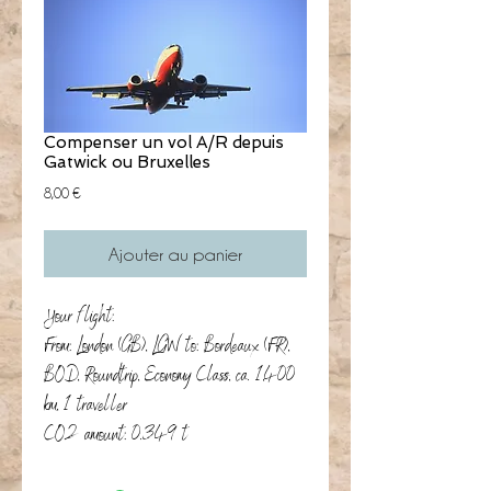
Compenser un vol A/R depuis
Gatwick ou Bruxelles
Prix
8,00 €
Ajouter au panier
Your flight:
From: London (GB), LGW to: Bordeaux (FR),
BOD, Roundtrip, Economy Class, ca. 1,400
km, 1 traveller
CO2 amount: 0.349 t